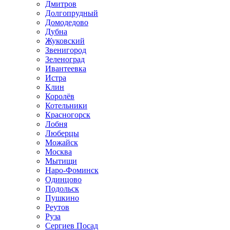
Дмитров
Долгопрудный
Домодедово
Дубна
Жуковский
Звенигород
Зеленоград
Ивантеевка
Истра
Клин
Королёв
Котельники
Красногорск
Лобня
Люберцы
Можайск
Москва
Мытищи
Наро-Фоминск
Одинцово
Подольск
Пушкино
Реутов
Руза
Сергиев Посад