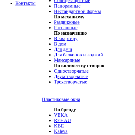
Солнцезащитные
Контакты
Панорамные
Нестандартной формы
По механизму
Раздвижные
Распашные
По назначению
В квартиру
В дом
Для дачи
Для балконов и лоджий
Мансардные
По количеству створок
Одностворчатые
Двухстворчатые
Трехстворчатые
Пластиковые окна
По бренду
VEKA
REHAU
KBE
Kaleva