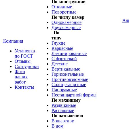
По конструкции
Откидные
Поворотные
По числу камер
Ал
Однокамерные
Двухкамерные
По
типу
Компания
Глухие
Каркасные
Установка
Ламинированные
по ГОСТ
С форточкой
Отзывы
Детские
Сотрудники
Вертикальные
Фото
Горизонтальные
наших
Противовзломные
работ
Солнцезащитные
Контакты
Панорамные
Нестандартной формы
По механизму
Раздвижные
Распашные
По назначению
В квартиру
В дом