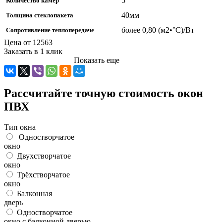
5
Количество камер
40мм
Толщина стеклопакета
более 0,80 (м2•°С)/Вт
Сопротивление теплопередаче
Цена от
12563
Заказать в 1 клик
Показать еще
Рассчитайте точную стоимость окон
ПВХ
Тип окна
Одностворчатое
окно
Двухстворчатое
окно
Трёхстворчатое
окно
Балконная
дверь
Одностворчатое
окно с балконной дверью