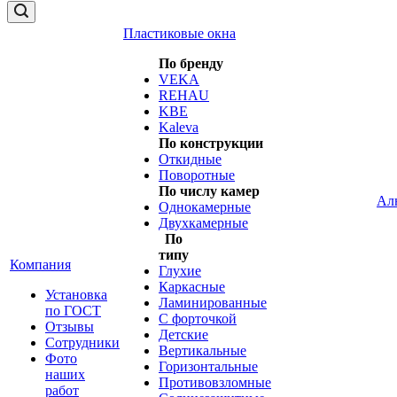
Пластиковые окна
По бренду
VEKA
REHAU
KBE
Kaleva
По конструкции
Откидные
Поворотные
По числу камер
Ал
Однокамерные
Двухкамерные
По
типу
Компания
Глухие
Каркасные
Установка
Ламинированные
по ГОСТ
С форточкой
Отзывы
Детские
Сотрудники
Вертикальные
Фото
Горизонтальные
наших
Противовзломные
работ