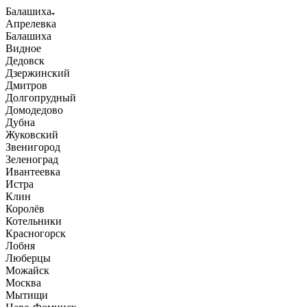
Балашиха
Апрелевка
Балашиха
Видное
Дедовск
Дзержинский
Дмитров
Долгопрудный
Домодедово
Дубна
Жуковский
Звенигород
Зеленоград
Ивантеевка
Истра
Клин
Королёв
Котельники
Красногорск
Лобня
Люберцы
Можайск
Москва
Мытищи