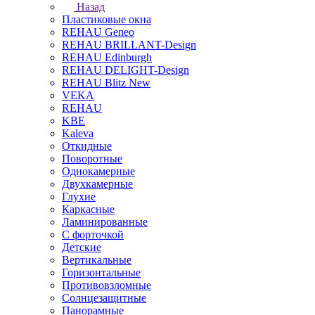
Назад
Пластиковые окна
REHAU Geneo
REHAU BRILLANT-Design
REHAU Edinburgh
REHAU DELIGHT-Design
REHAU Blitz New
VEKA
REHAU
KBE
Kaleva
Откидные
Поворотные
Однокамерные
Двухкамерные
Глухие
Каркасные
Ламинированные
С форточкой
Детские
Вертикальные
Горизонтальные
Противовзломные
Солнцезащитные
Панорамные