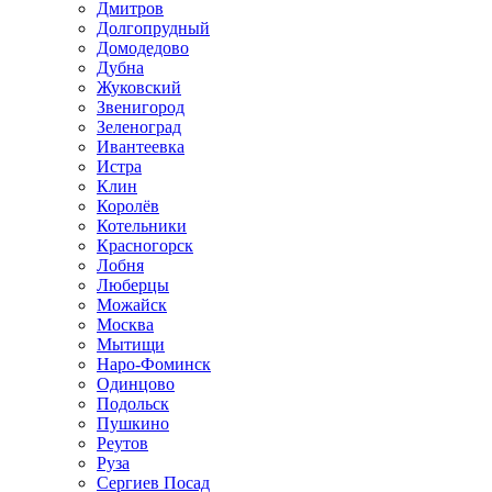
Дмитров
Долгопрудный
Домодедово
Дубна
Жуковский
Звенигород
Зеленоград
Ивантеевка
Истра
Клин
Королёв
Котельники
Красногорск
Лобня
Люберцы
Можайск
Москва
Мытищи
Наро-Фоминск
Одинцово
Подольск
Пушкино
Реутов
Руза
Сергиев Посад