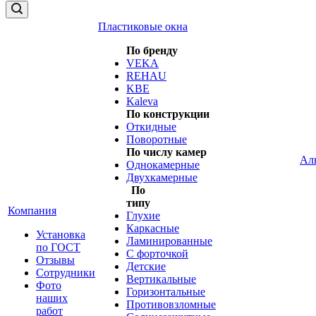
Пластиковые окна
По бренду
VEKA
REHAU
KBE
Kaleva
По конструкции
Откидные
Поворотные
По числу камер
Ал
Однокамерные
Двухкамерные
По
типу
Компания
Глухие
Каркасные
Установка
Ламинированные
по ГОСТ
С форточкой
Отзывы
Детские
Сотрудники
Вертикальные
Фото
Горизонтальные
наших
Противовзломные
работ