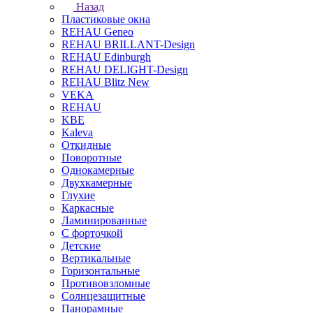
Назад
Пластиковые окна
REHAU Geneo
REHAU BRILLANT-Design
REHAU Edinburgh
REHAU DELIGHT-Design
REHAU Blitz New
VEKA
REHAU
KBE
Kaleva
Откидные
Поворотные
Однокамерные
Двухкамерные
Глухие
Каркасные
Ламинированные
С форточкой
Детские
Вертикальные
Горизонтальные
Противовзломные
Солнцезащитные
Панорамные