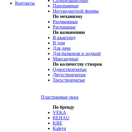
Солнцезащитные
Контакты
Панорамные
Нестандартной формы
По механизму
Раздвижные
Распашные
По назначению
В квартиру
В дом
Для дачи
Для балконов и лоджий
Мансардные
По количеству створок
Одностворчатые
Двухстворчатые
Трехстворчатые
Пластиковые окна
По бренду
VEKA
REHAU
KBE
Kaleva