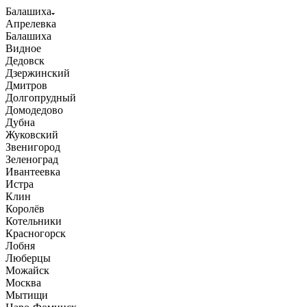
Балашиха
Апрелевка
Балашиха
Видное
Дедовск
Дзержинский
Дмитров
Долгопрудный
Домодедово
Дубна
Жуковский
Звенигород
Зеленоград
Ивантеевка
Истра
Клин
Королёв
Котельники
Красногорск
Лобня
Люберцы
Можайск
Москва
Мытищи