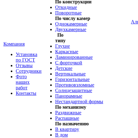
По конструкции
Откидные
Поворотные
По числу камер
Ал
Однокамерные
Двухкамерные
По
типу
Компания
Глухие
Каркасные
Установка
Ламинированные
по ГОСТ
С форточкой
Отзывы
Детские
Сотрудники
Вертикальные
Фото
Горизонтальные
наших
Противовзломные
работ
Солнцезащитные
Контакты
Панорамные
Нестандартной формы
По механизму
Раздвижные
Распашные
По назначению
В квартиру
В дом