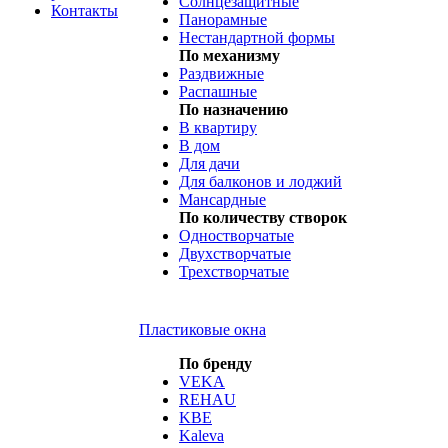
Солнцезащитные
Контакты
Панорамные
Нестандартной формы
По механизму
Раздвижные
Распашные
По назначению
В квартиру
В дом
Для дачи
Для балконов и лоджий
Мансардные
По количеству створок
Одностворчатые
Двухстворчатые
Трехстворчатые
Пластиковые окна
По бренду
VEKA
REHAU
KBE
Kaleva