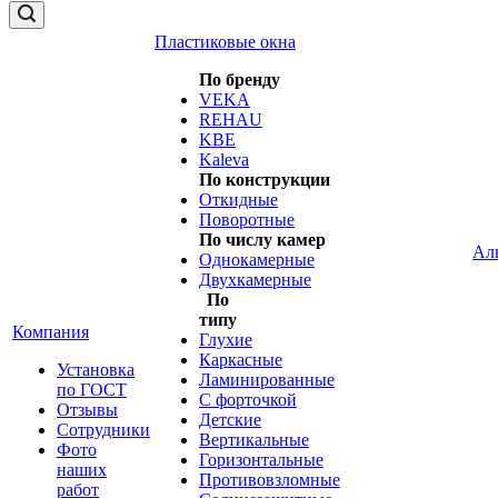
Пластиковые окна
По бренду
VEKA
REHAU
KBE
Kaleva
По конструкции
Откидные
Поворотные
По числу камер
Ал
Однокамерные
Двухкамерные
По
типу
Компания
Глухие
Каркасные
Установка
Ламинированные
по ГОСТ
С форточкой
Отзывы
Детские
Сотрудники
Вертикальные
Фото
Горизонтальные
наших
Противовзломные
работ