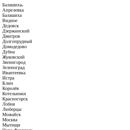
Балашиха
Апрелевка
Балашиха
Видное
Дедовск
Дзержинский
Дмитров
Долгопрудный
Домодедово
Дубна
Жуковский
Звенигород
Зеленоград
Ивантеевка
Истра
Клин
Королёв
Котельники
Красногорск
Лобня
Люберцы
Можайск
Москва
Мытищи