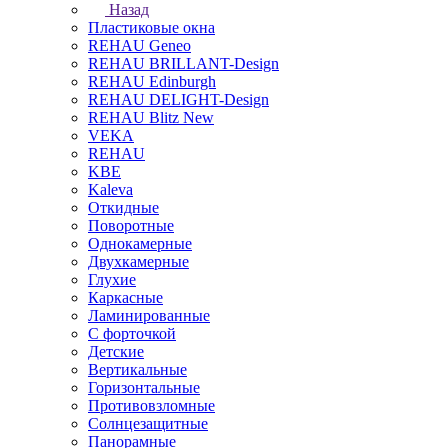
Назад
Пластиковые окна
REHAU Geneo
REHAU BRILLANT-Design
REHAU Edinburgh
REHAU DELIGHT-Design
REHAU Blitz New
VEKA
REHAU
KBE
Kaleva
Откидные
Поворотные
Однокамерные
Двухкамерные
Глухие
Каркасные
Ламинированные
С форточкой
Детские
Вертикальные
Горизонтальные
Противовзломные
Солнцезащитные
Панорамные