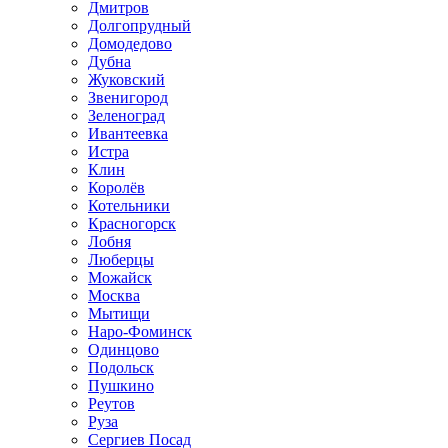
Дмитров
Долгопрудный
Домодедово
Дубна
Жуковский
Звенигород
Зеленоград
Ивантеевка
Истра
Клин
Королёв
Котельники
Красногорск
Лобня
Люберцы
Можайск
Москва
Мытищи
Наро-Фоминск
Одинцово
Подольск
Пушкино
Реутов
Руза
Сергиев Посад