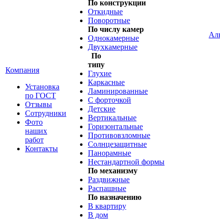
По конструкции
Откидные
Поворотные
По числу камер
Ал
Однокамерные
Двухкамерные
По
типу
Компания
Глухие
Каркасные
Установка
Ламинированные
по ГОСТ
С форточкой
Отзывы
Детские
Сотрудники
Вертикальные
Фото
Горизонтальные
наших
Противовзломные
работ
Солнцезащитные
Контакты
Панорамные
Нестандартной формы
По механизму
Раздвижные
Распашные
По назначению
В квартиру
В дом